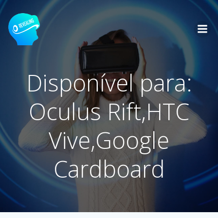
Skip
to
content
Disponível para:
Oculus Rift,HTC
Vive,Google
Cardboard